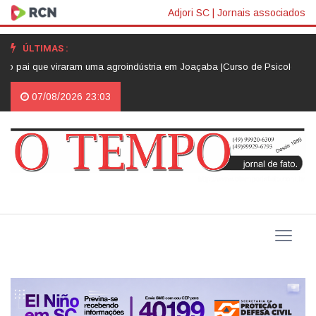
Adjori SC
|
Jornais associados
ÚLTIMAS :
ue viraram uma agroindústria em Joaçaba |
Curso de Psicologia da Unoesc 
07/08/2026 23:03