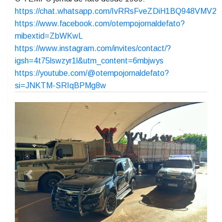
Superintendência Regional da Receita Federal na 9ª
RF - Paraná e Santa Catarina
ascom.srrf09@rfb.gov.br
O TEMPO jornal de fato desde 1989:
https://chat.whatsapp.com/IvRRsFveZDiH1BQ948VMV2
https://www.facebook.com/otempojornaldefato?
mibextid=ZbWKwL
https://www.instagram.com/invites/contact/?
igsh=4t75lswzyr1l&utm_content=6mbjwys
https://youtube.com/@otempojornaldefato?
si=JNKTM-SRIqBPMg8w
Previous
Next