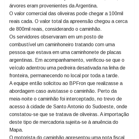
em Dionísio Cerqueira apreenderam, em ação conjunta
com o BPFron, em Santo Antônio do Sudoeste, seis
oliveiras centenárias. A ação ocorreu ontem, 26/3, e as
árvores eram provenientes da Argentina.
O valor comercial das oliveiras pode chegar a 100mil
reais cada. O valor total da apreensão chegou a cerca
de 800mil reais, considerando o caminhão.
Os servidores observaram em um posto de
combustível um caminhoneiro tratando com uma
pessoa que estava em uma caminhonete de placas
argentinas. Em acompanhamento, verificou-se que o
veículo adentrou uma pedreira desativada na linha de
fronteira, permanecendo no local por toda a tarde.
A equipe então solicitou ao BPFron que realizasse a
abordagem caso avistasse o caminhão. Perto da
meia-noite o caminhão foi interceptado, no trevo de
acesso à cidade de Santo Antonio do Sudoeste, onde
constatou-se que se tratava de oliveiras. A importação