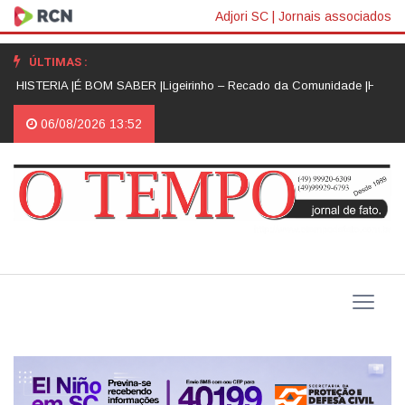
Adjori SC
|
Jornais associados
ÚLTIMAS :
 HISTERIA |
É BOM SABER |
​Ligeirinho – Recado da Comunidade |
HISTÓRI
06/08/2026 13:52