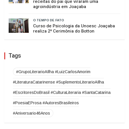
O TEMPO DE FATO
Da saudade ao sonho realizado: as
receitas do pai que viraram uma
agroindústria em Joaçaba
O TEMPO DE FATO
Curso de Psicologia da Unoesc Joaçaba
realiza 2ª Cerimônia do Botton
Tags
#GrupoLiterarioAIlha #LuizCarlosAmorim
#LiteraturaCatarinense #SuplementoLiterarioAIlha
#EscritoresDoBrasil #CulturaLiteraria #SantaCatarina
#PoesiaEProsa #AutoresBrasileiros