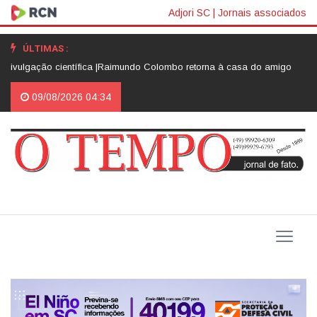
Adjori SC
|
Jornais associados
ÚLTIMAS :
ção científica |
Raimundo Colombo retorna à casa do amigo Neri Luiz Miq
09/08/2026 04:34