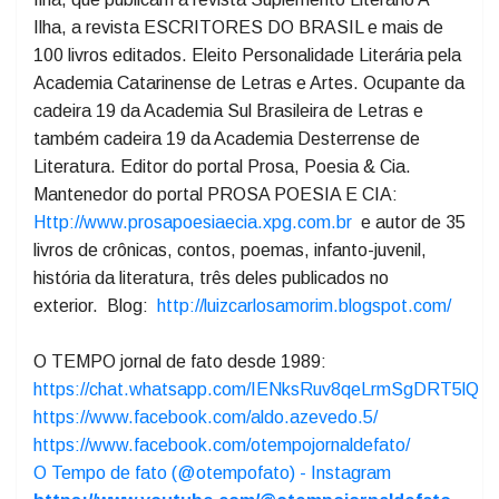
Luiz Carlos Amorim
Fundador e presidente do Grupo Literário A Ilha em
SC, com 46 anos de atividades e editor das Edições A
Ilha, que publicam a revista Suplemento Literário A
Ilha, a revista ESCRITORES DO BRASIL e mais de
100 livros editados. Eleito Personalidade Literária pela
Academia Catarinense de Letras e Artes. Ocupante da
cadeira 19 da Academia Sul Brasileira de Letras e
também cadeira 19 da Academia Desterrense de
Literatura. Editor do portal Prosa, Poesia & Cia.
Mantenedor do portal PROSA POESIA E CIA:
Http://www.prosapoesiaecia.xpg.com.br
e autor de 35
livros de crônicas, contos, poemas, infanto-juvenil,
história da literatura, três deles publicados no
exterior. Blog:
http://luizcarlosamorim.blogspot.com/
O TEMPO jornal de fato desde 1989:
https://chat.whatsapp.com/IENksRuv8qeLrmSgDRT5lQ