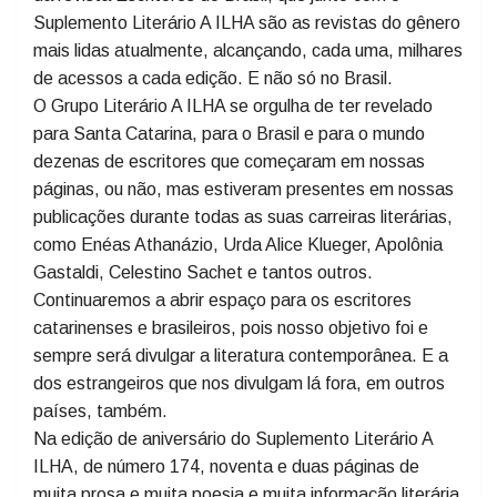
veio para dar mais espaço aos novos escritores, pois o
espaço que havia tinha se tornado pequeno. Trata-se
da revista Escritores do Brasil, que junto com o
Suplemento Literário A ILHA são as revistas do gênero
mais lidas atualmente, alcançando, cada uma, milhares
de acessos a cada edição. E não só no Brasil.
O Grupo Literário A ILHA se orgulha de ter revelado
para Santa Catarina, para o Brasil e para o mundo
dezenas de escritores que começaram em nossas
páginas, ou não, mas estiveram presentes em nossas
publicações durante todas as suas carreiras literárias,
como Enéas Athanázio, Urda Alice Klueger, Apolônia
Gastaldi, Celestino Sachet e tantos outros.
Continuaremos a abrir espaço para os escritores
catarinenses e brasileiros, pois nosso objetivo foi e
sempre será divulgar a literatura contemporânea. E a
dos estrangeiros que nos divulgam lá fora, em outros