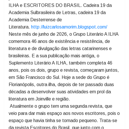
Fundador e presidente do Grupo Literário A ILHA, com
46 anos de trajetória, editor das Edições A ILHA, que
publicam as revistas SUPLEMENTO LITERÁRIO A
ILHA e ESCRITORES DO BRASIL. Cadeira 19 da
Academia Sulbrasileira de Letras, cadeira 19 da
Academia Desterrense de
Literatura.
http://luizcarlosamorim.blogspot.com/
Neste mês de junho de 2026, o Grupo Literário A ILHA
comemora 46 anos de existência e resistência, de
literatura e de divulgação das letras catarinenses e
brasileiras. E a sua publicação mais antiga, o
Suplemento Literário A ILHA, também completa 46
anos, pois os dois, grupo e revista, começaram juntos,
em São Francisco do Sul. Hoje a sede do Grupo é
Florianópolis, outra ilha, depois de ter passado duas
décadas a desenvolver suas atividades em prol da
literatura em Joinville e região.
Atualmente o grupo tem uma segunda revista, que