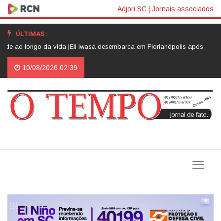
Adjori SC
|
Jornais associados
ÚLTIMAS :
longo da vida |
Eli Iwasa desembarca em Florianópolis após assinar faix
10/08/2026 02:39