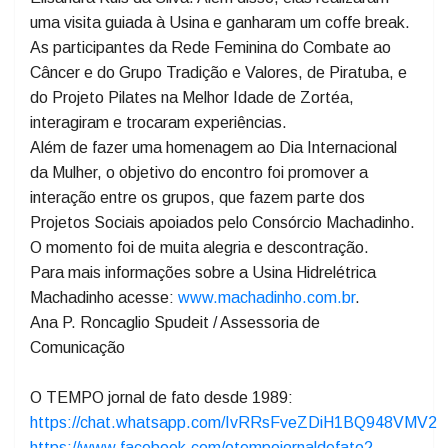
A programação contou com uma palestra sobre saúde,
ministrada pela enfermeira Caroline Stakonski, e uma
sobre autocuidado, organizada pela terapeuta
Elisandra Kuis da Silva. Além disso, elas realizaram
uma visita guiada à Usina e ganharam um coffe break.
As participantes da Rede Feminina do Combate ao
Câncer e do Grupo Tradição e Valores, de Piratuba, e
do Projeto Pilates na Melhor Idade de Zortéa,
interagiram e trocaram experiências.
Além de fazer uma homenagem ao Dia Internacional
da Mulher, o objetivo do encontro foi promover a
interação entre os grupos, que fazem parte dos
Projetos Sociais apoiados pelo Consórcio Machadinho.
O momento foi de muita alegria e descontração.
Para mais informações sobre a Usina Hidrelétrica
Machadinho acesse:
www.machadinho.com.br
.
Ana P. Roncaglio Spudeit / Assessoria de
Comunicação