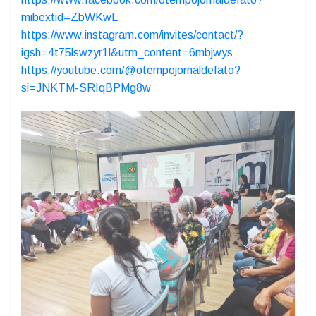
O TEMPO jornal de fato desde 1989:
https://chat.whatsapp.com/IvRRsFveZDiH1BQ948VMV2
https://www.facebook.com/otempojornaldefato?
mibextid=ZbWKwL
https://www.instagram.com/invites/contact/?
igsh=4t75lswzyr1l&utm_content=6mbjwys
https://youtube.com/@otempojornaldefato?
si=JNKTM-SRIqBPMg8w
Previous
Next