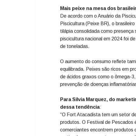
De acordo com o Anuário da Piscicu
Piscicultura (Peixe BR), o brasilei
Pexels)
Entre os dias 1º e 14 de setembro,
realiza o Festival de Pescados em
ação, válida para as 69 lojas da red
peixaria da rede, oferecendo uma g
acessíveis.
Mais peixe na mesa dos brasilei
De acordo com o Anuário da Piscicu
Piscicultura (Peixe BR), o brasilei
tilápia consolidada como presença 
piscicultura nacional em 2024 foi 
de toneladas.
O aumento do consumo reflete tam