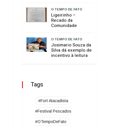
realiza 2ª
Cerimônia do
Botton
O TEMPO DE FATO
HISTÓRIA SEM
HISTERIA
O TEMPO DE FATO
É BOM SABER
O TEMPO DE FATO
​Ligeirinho –
Recado da
Comunidade
O TEMPO DE FATO
Josimario Souza da
Silva dá exemplo de
incentivo à leitura