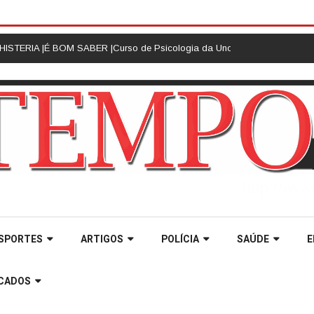
RIA |
É BOM SABER |
Curso de Psicologia da Unoesc Joaçaba realiza 2ª 
SPORTES
ARTIGOS
POLÍCIA
SAÚDE
E
ICADOS