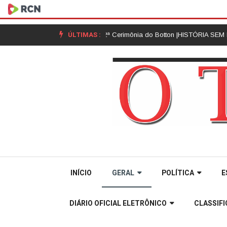
ÚLTIMAS :
 da Unoesc Joaçaba realiza 2ª Cerimônia do Botton |
HISTÓRIA SEM HISTE
INÍCIO
GERAL
POLÍTICA
E
DIÁRIO OFICIAL ELETRÔNICO
CLASSIF