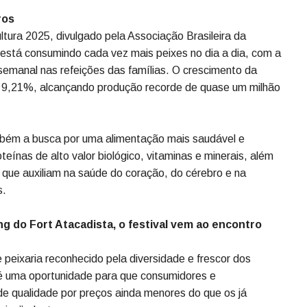
ltura 2025, divulgado pela Associação Brasileira da
ro está consumindo cada vez mais peixes no dia a dia (Foto:
 o Fort Atacadista, rede de atacarejo do Grupo Pereira,
 todas as suas regionais (DF, GO, MS, MT, RS, SC e SP). A
e no Brasil, reforça a tradição e qualidade do setor de
rande variedade de peixes e frutos do mar com preços
ros
ltura 2025, divulgado pela Associação Brasileira da
ro está consumindo cada vez mais peixes no dia a dia, com a
semanal nas refeições das famílias. O crescimento da
de 9,21%, alcançando produção recorde de quase um milhão
bém a busca por uma alimentação mais saudável e