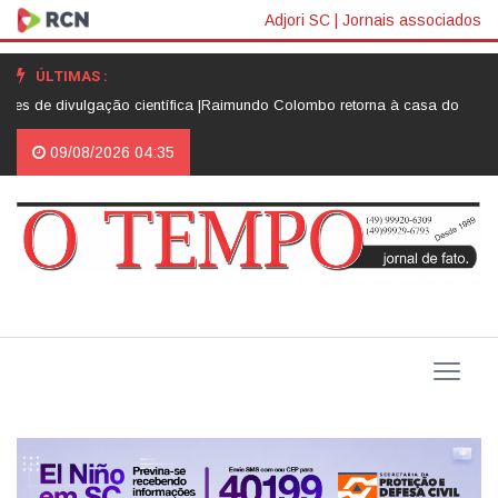
Adjori SC
|
Jornais associados
ÚLTIMAS :
divulgação científica |
Raimundo Colombo retorna à casa do amigo Neri L
09/08/2026 04:35