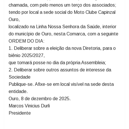
às 13h30min (treze horas e trinta minutos), em primeira
chamada, com a presença de metade mais um dos
sócios; ou, às 14h (quatorze horas), em segunda
chamada, com pelo menos um terço dos associados;
tendo por local a sede social do Moto Clube Capinzal
Ouro,
localizado na Linha Nossa Senhora da Saúde, interior
do município de Ouro, nesta Comarca, com a seguinte
ORDEM DO DIA:
1. Deliberar sobre a eleição da nova Diretoria, para o
biênio 2025/2027,
que tomará posse no dia da própria Assembleia;
2. Deliberar sobre outros assuntos de interesse da
Sociedade
Publique-se. Afixe-se em local visível na sede desta
entidade.
Ouro, 8 de dezembro de 2025.
Marcos Vinicius Durli