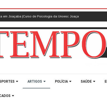
so de Psicologia da Unoesc Joaçaba realiza 2ª Cerimônia do Botton |
Rai
SPORTES
ARTIGOS
POLÍCIA
SAÚDE
E
ICADOS