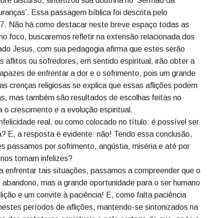
uma pequena mensagem radiofônica com o tema “A
rita naquele programa se voltava à dimensão espiritual. E,
ça religiosa, importa nesta existência, entender como a
iamente. Sem essa proporção, corre-se risco de ter prática
bre discurso, sintetizou sua doutrina no ‘Sermão da
ranças’. Essa passagem bíblica foi descrita pelo
o 7. Não há como destacar neste breve espaço todas as
o foco, buscaremos refletir na extensão relacionada dos
nado Jesus, com sua pedagogia afirma que estes serão
aflitos ou sofredores, em sentido espiritual, irão obter a
capazes de enfrentar a dor e o sofrimento, pois um grande
s crenças religiosas se explica que essas aflições podem
as, mas também são resultados de escolhas feitas no