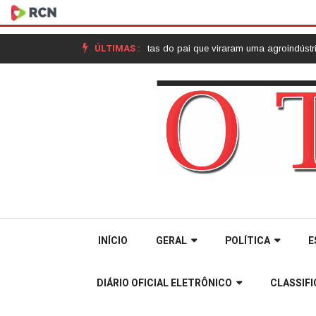
ÚLTIMAS :
izado: as receitas do pai que viraram uma agroindústria em Joaçaba |
Cur
INÍCIO
GERAL
POLÍTICA
E
DIÁRIO OFICIAL ELETRÔNICO
CLASSIF