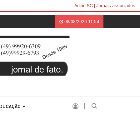
Adjori SC
|
Jornais associados
mundo Colombo retorna à casa do amigo Neri Luiz Miquelotto e destaca 
08/08/2026 11:54
DUCAÇÃO