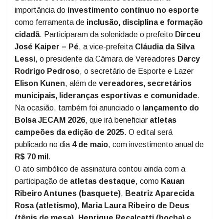
importância do
investimento contínuo no esporte
como ferramenta de
inclusão, disciplina e formação
cidadã
. Participaram da solenidade o prefeito
Dirceu
José Kaiper – Pé
, a vice-prefeita
Cláudia da Silva
Lessi
, o presidente da Câmara de Vereadores
Darcy
Rodrigo Pedroso
, o secretário de Esporte e Lazer
Elison Kunen
, além de
vereadores, secretários
municipais, lideranças esportivas e comunidade
.
Na ocasião, também foi anunciado o
lançamento do
Bolsa JECAM 2026
, que irá beneficiar
atletas
campeões da edição de 2025
. O edital será
publicado no dia
4 de maio
, com investimento anual de
R$ 70 mil
.
O ato simbólico de assinatura contou ainda com a
participação de
atletas destaque
, como
Kauan
Ribeiro Antunes (basquete)
,
Beatriz Aparecida
Rosa (atletismo)
,
Maria Laura Ribeiro de Deus
(tênis de mesa)
,
Henrique Recalcatti (bocha)
e