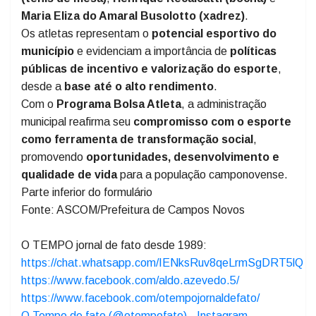
Maria Eliza do Amaral Busolotto (xadrez)
.
Os atletas representam o
potencial esportivo do
município
e evidenciam a importância de
políticas
públicas de incentivo e valorização do esporte
,
desde a
base até o alto rendimento
.
Com o
Programa Bolsa Atleta
, a administração
municipal reafirma seu
compromisso com o esporte
como ferramenta de transformação social
,
promovendo
oportunidades, desenvolvimento e
qualidade de vida
para a população camponovense.
Parte inferior do formulário
Fonte: ASCOM/Prefeitura de Campos Novos
O TEMPO jornal de fato desde 1989:
https://chat.whatsapp.com/IENksRuv8qeLrmSgDRT5lQ
https://www.facebook.com/aldo.azevedo.5/
https://www.facebook.com/otempojornaldefato/
O Tempo de fato (@otempofato) - Instagram