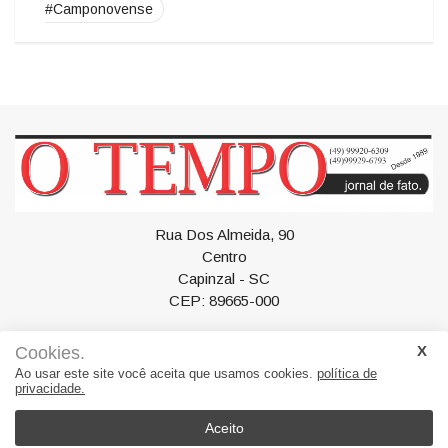
#Camponovense
Rua Dos Almeida, 90
Centro
Capinzal - SC
CEP: 89665-000
Cookies.
Ao usar este site você aceita que usamos cookies.
política de
privacidade.
Geral
Política
Esportes
Artigos
Polícia
Saúde
Educação
DIÁRIO OFICIAL ELETRÔNICO
Classificados
Aceito