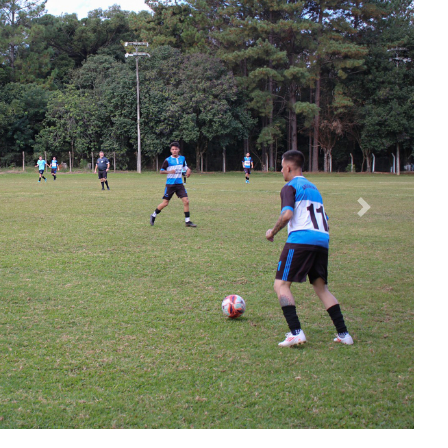
 este importante evento esportivo.
89:
sRuv8qeLrmSgDRT5lQ
evedo.5/
ornaldefato/
Instagram
mpojornaldefato