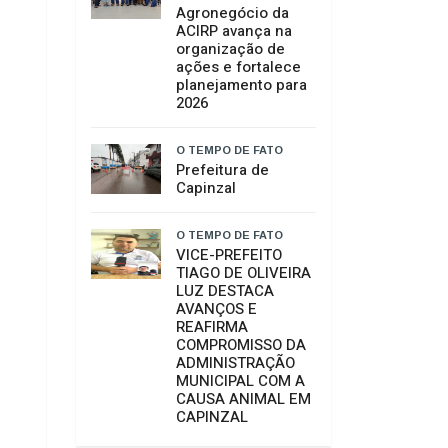
O TEMPO DE FATO
SAMAE e
Secretaria de
Assistência Social
alinham ações do
Plano Técnico
Social para
implantação da
nova ETA
O TEMPO DE FATO
Núcleo de
Agronegócio da
ACIRP avança na
organização de
ações e fortalece
planejamento para
2026
O TEMPO DE FATO
Prefeitura de
Capinzal