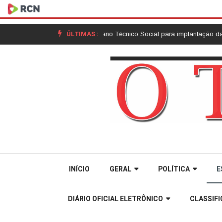
ÚLTIMAS :
 ações do Plano Técnico Social para implantação da nova ETA |
Núcleo de
INÍCIO
GERAL
POLÍTICA
E
DIÁRIO OFICIAL ELETRÔNICO
CLASSIF