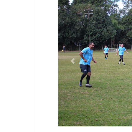
presença de todos que prestigiaram
O TEMPO jornal de fato desde 19
https://chat.whatsapp.com/IENk
https://www.facebook.com/aldo.az
https://www.facebook.com/otempoj
O Tempo de fato (@otempofato) - 
https://www.youtube.com/@ote