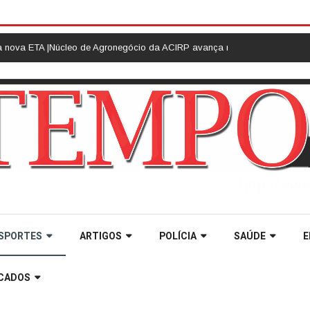
 Agronegócio da ACIRP avança na organização de ações e fortalece plane
SPORTES
ARTIGOS
POLÍCIA
SAÚDE
E
ICADOS