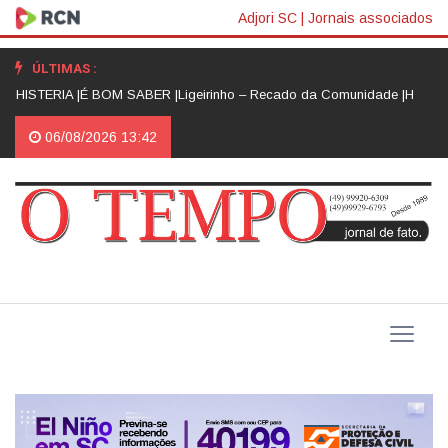
Adjori SC
|
Jornais associados
ÚLTIMAS :
HISTERIA |
É BOM SABER |
​Ligeirinho – Recado da Comunidade |
HISTÓRIA
06/08/2026 13:42