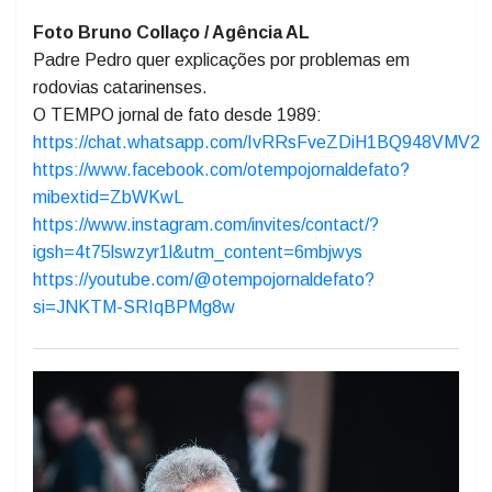
métodos que assegurem maior resistência e vida útil
do pavimento?
Foto Bruno Collaço / Agência AL
Padre Pedro quer explicações por problemas em
rodovias catarinenses.
O TEMPO jornal de fato desde 1989:
https://chat.whatsapp.com/IvRRsFveZDiH1BQ948VMV2
https://www.facebook.com/otempojornaldefato?
mibextid=ZbWKwL
https://www.instagram.com/invites/contact/?
igsh=4t75lswzyr1l&utm_content=6mbjwys
https://youtube.com/@otempojornaldefato?
si=JNKTM-SRIqBPMg8w