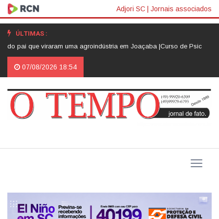
Adjori SC
|
Jornais associados
ÚLTIMAS :
 viraram uma agroindústria em Joaçaba |
Curso de Psicologia da Unoesc J
07/08/2026 18:54